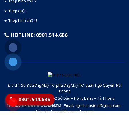
Thép hình chữ V
Thép cuộn
Thép hình chữ U
HOTLINE: 0901.514.686
Địa chỉ: Số 8 đường Máy Tơ, phường Máy Tơ, quận Ngô Quyền, Hải
Phòng
Địa chỉ văn phòng: Số 52 Sở Dầu – Hồng Bàng – Hải Phòng
0901.514.686
Tel: (0225) 3528518- 0904846858 - Email: ngochieusteel@gmail.com -
Website: https://thepngochieu.net
2020 © BY CÔNG TY TNHH THƯƠNG MẠI NGỌC HIẾU THIẾT
KẾ WEB
VINAWEB.VN