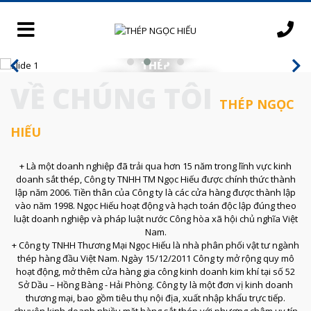
CUNG CẤP
THÉP
CHẤT LƯỢNG CAO
VỀ CHÚNG TÔI
THÉP NGỌC
HIẾU
+ Là một doanh nghiệp đã trải qua hơn 15 năm trong lĩnh vực kinh
doanh sắt thép, Công ty TNHH TM Ngọc Hiếu được chính thức thành
lập năm 2006. Tiền thân của Công ty là các cửa hàng được thành lập
vào năm 1998. Ngọc Hiếu hoạt động và hạch toán độc lập đúng theo
luật doanh nghiệp và pháp luật nước Công hòa xã hội chủ nghĩa Việt
Nam.
+ Công ty TNHH Thương Mại Ngọc Hiếu là nhà phân phối vật tư ngành
thép hàng đầu Việt Nam. Ngày 15/12/2011 Công ty mở rộng quy mô
hoạt động, mở thêm cửa hàng gia công kinh doanh kim khí tại số 52
Sở Dầu – Hồng Bàng - Hải Phòng. Công ty là một đơn vị kinh doanh
thương mại, bao gồm tiêu thụ nội địa, xuất nhập khẩu trực tiếp.
chuyên kinh doanh nhiều mặt hàng sắt thép với phương châm uy tín